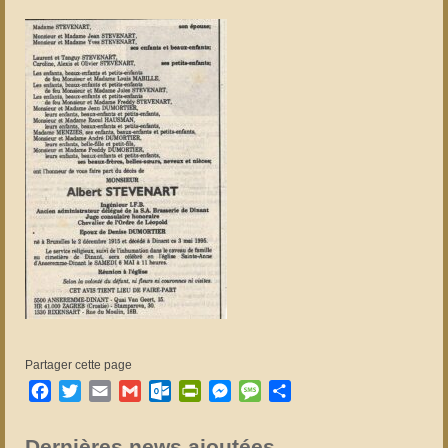
Partager cette page
Facebook
Twitter
Email
Gmail
Outlook.com
PrintFriendly
Messenger
Message
Partager
Dernières news ajoutées