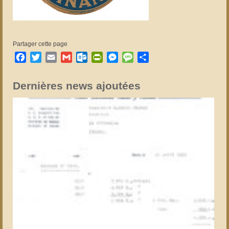
Partager cette page
Facebook
Twitter
Email
Gmail
Outlook.com
PrintFriendly
Messenger
Message
Partager
Dernières news ajoutées