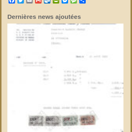
Facebook
Twitter
Email
Gmail
Outlook.com
PrintFriendly
Messenger
Message
Partager
Dernières news ajoutées