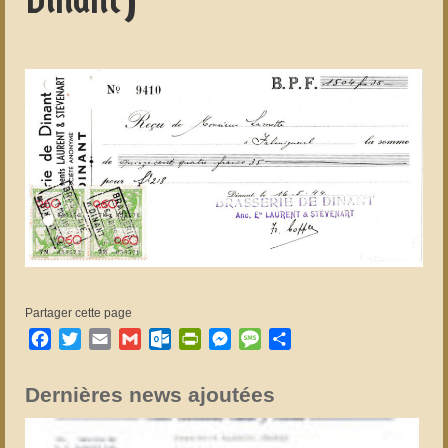
Dinant)
Partager cette page
Facebook
Twitter
Email
Gmail
Outlook.com
PrintFriendly
Messenger
Message
Partager
Dernières news ajoutées