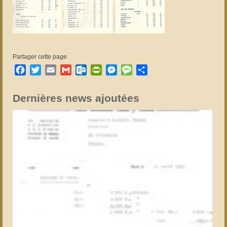
Partager cette page
Facebook
Twitter
Email
Gmail
Outlook.com
PrintFriendly
Messenger
Message
Partager
Dernières news ajoutées