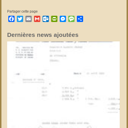
Partager cette page
Facebook
Twitter
Email
Gmail
Outlook.com
PrintFriendly
Messenger
Message
Partager
Dernières news ajoutées