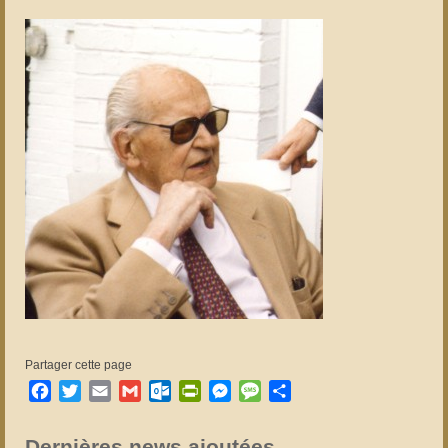
Partager cette page
Facebook
Twitter
Email
Gmail
Outlook.com
PrintFriendly
Messenger
Message
Partager
Dernières news ajoutées