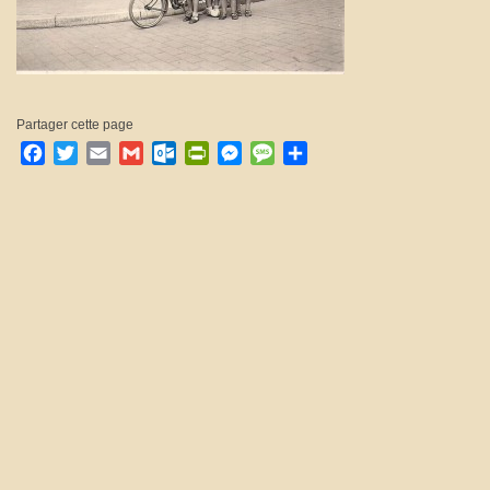
Partager cette page
Facebook
Twitter
Email
Gmail
Outlook.com
PrintFriendly
Messenger
Message
Partager