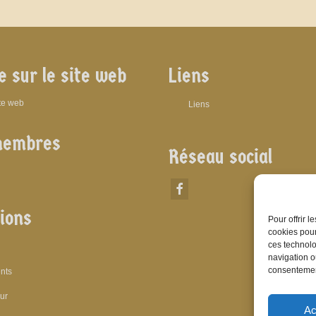
e sur le site web
Liens
ite web
Liens
membres
Réseau social
ions
Pour offrir 
cookies pour
ces technolo
navigation ou
consentement
nts
eur
Ac