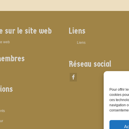
e sur le site web
Liens
ite web
Liens
membres
Réseau social
ions
Pour offrir 
cookies pour
ces technolo
navigation ou
consentement
nts
eur
Ac