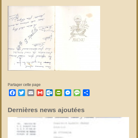
Partager cette page
Facebook
Twitter
Email
Gmail
Outlook.com
PrintFriendly
Messenger
Message
Partager
Dernières news ajoutées