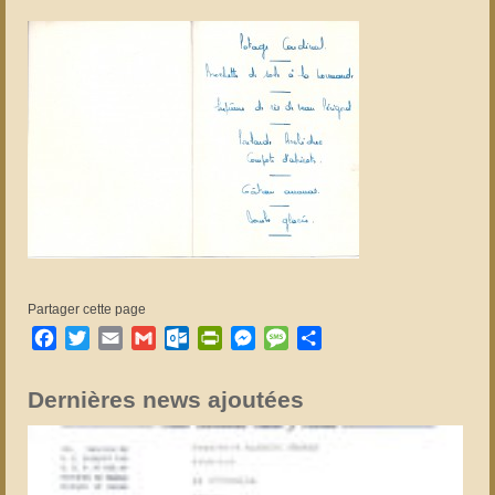
Partager cette page
Facebook
Twitter
Email
Gmail
Outlook.com
PrintFriendly
Messenger
Message
Partager
Dernières news ajoutées