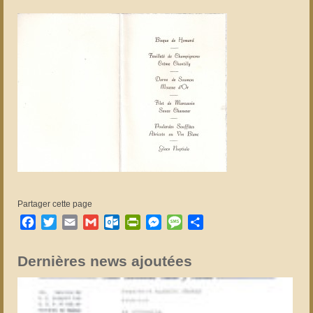
Partager cette page
Facebook
Twitter
Email
Gmail
Outlook.com
PrintFriendly
Messenger
Message
Partager
Dernières news ajoutées