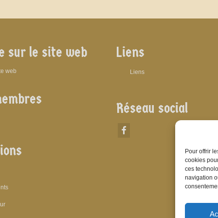
e sur le site web
Liens
ite web
Liens
membres
Réseau social
ions
Pour offrir 
cookies pour
ces technolo
navigation ou
consentement
nts
eur
Ac