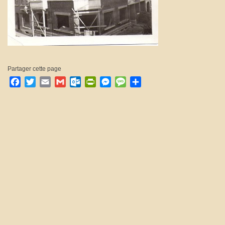
Partager cette page
Facebook
Twitter
Email
Gmail
Outlook.com
PrintFriendly
Messenger
Message
Partager