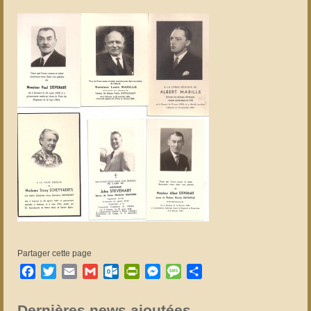
Partager cette page
Facebook
Twitter
Email
Gmail
Outlook.com
PrintFriendly
Messenger
Message
Partager
Dernières news ajoutées