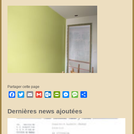
Partager cette page
Facebook
Twitter
Email
Gmail
Outlook.com
PrintFriendly
Messenger
Message
Partager
Dernières news ajoutées