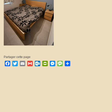
Partager cette page
Facebook
Twitter
Email
Gmail
Outlook.com
PrintFriendly
Messenger
Message
Partager