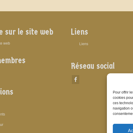
e sur le site web
Liens
ite web
Liens
membres
Réseau social
ions
Pour offrir 
cookies pour
ces technolo
navigation ou
consentement
nts
eur
Ac