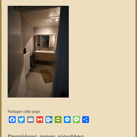
Partager cette page
Facebook
Twitter
Email
Gmail
Outlook.com
PrintFriendly
Messenger
Message
Partager
Dernières news ajoutées