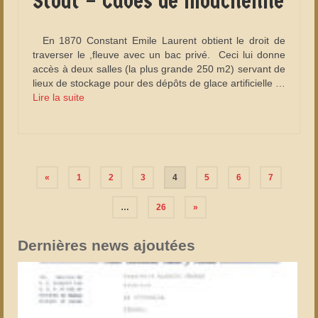
Stout – Caves de Mouchenne
En 1870 Constant Emile Laurent obtient le droit de
traverser le ,fleuve avec un bac privé. Ceci lui donne
accès à deux salles (la plus grande 250 m2) servant de
lieux de stockage pour des dépôts de glace artificielle …
Lire la suite­­
Pagination
«
1
2
3
4
5
6
7
des
…
26
»
publications
Dernières news ajoutées