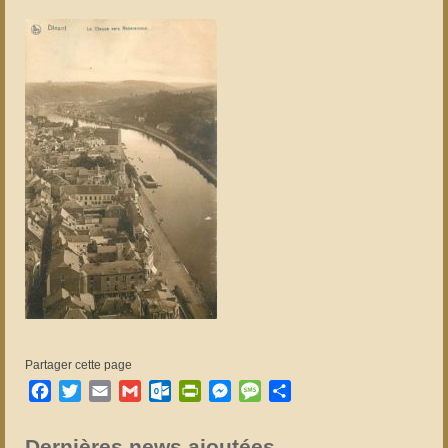
Partager cette page
Facebook
Twitter
Email
Gmail
Outlook.com
PrintFriendly
Messenger
Message
Partager
Dernières news ajoutées