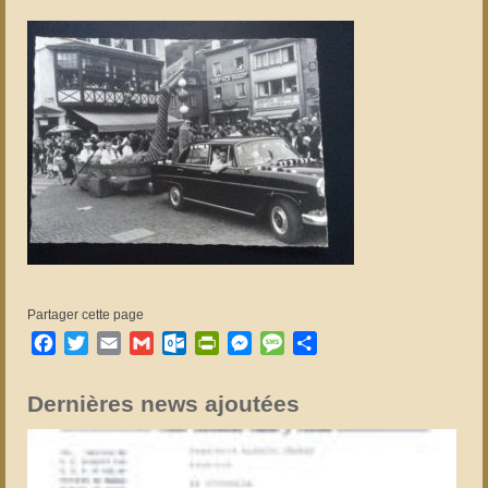
Partager cette page
Facebook
Twitter
Email
Gmail
Outlook.com
PrintFriendly
Messenger
Message
Partager
Dernières news ajoutées