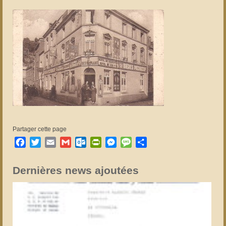
Partager cette page
Facebook
Twitter
Email
Gmail
Outlook.com
PrintFriendly
Messenger
Message
Partager
Dernières news ajoutées