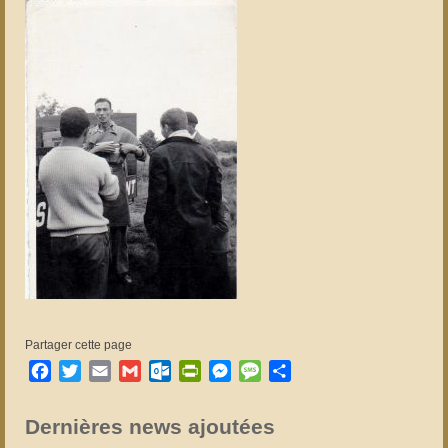
Partager cette page
Facebook
Twitter
Email
Gmail
Outlook.com
PrintFriendly
Messenger
Message
Partager
Dernières news ajoutées