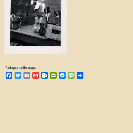
Partager cette page
Facebook
Twitter
Email
Gmail
Outlook.com
PrintFriendly
Messenger
Message
Partager