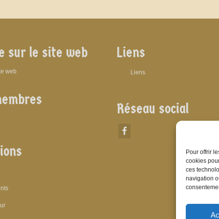
e sur le site web
Liens
ite web
Liens
membres
Réseau social
ions
Pour offrir 
cookies pour
ces technolo
navigation ou
consentement
nts
eur
Ac