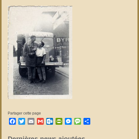
Partager cette page
Facebook
Twitter
Email
Gmail
Outlook.com
PrintFriendly
Messenger
Message
Partager
Dernières news ajoutées