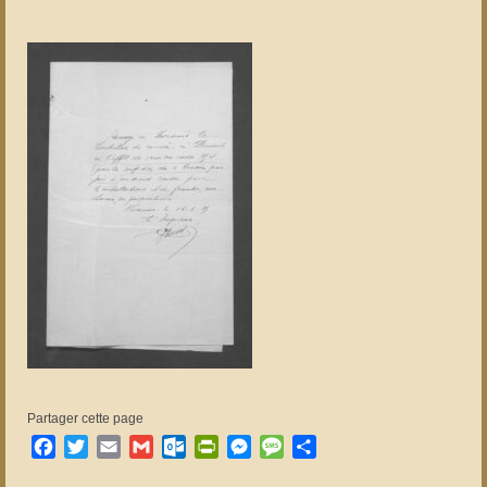
Partager cette page
Facebook
Twitter
Email
Gmail
Outlook.com
PrintFriendly
Messenger
Message
Partager