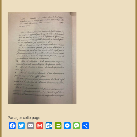
Partager cette page
Facebook
Twitter
Email
Gmail
Outlook.com
PrintFriendly
Messenger
Message
Partager