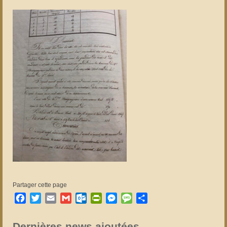
Partager cette page
Facebook
Twitter
Email
Gmail
Outlook.com
PrintFriendly
Messenger
Message
Partager
Dernières news ajoutées