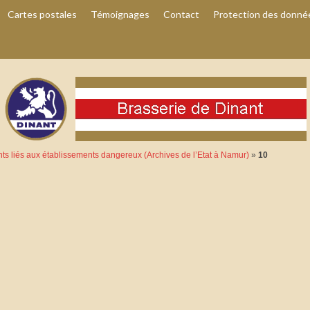
Cartes postales
Témoignages
Contact
Protection des donné
s liés aux établissements dangereux (Archives de l’Etat à Namur)
»
10