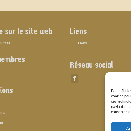
e sur le site web
Liens
ite web
Liens
membres
Réseau social
ions
Pour offrir 
cookies pour
ces technolo
navigation ou
consentement
nts
eur
Ac