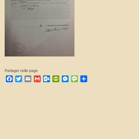
Partager cette page
Facebook
Twitter
Email
Gmail
Outlook.com
PrintFriendly
Messenger
Message
Partager