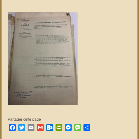
Partager cette page
Facebook
Twitter
Email
Gmail
Outlook.com
PrintFriendly
Messenger
Message
Partager