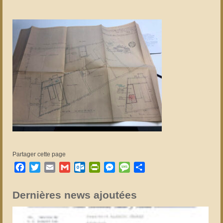
Partager cette page
Facebook
Twitter
Email
Gmail
Outlook.com
PrintFriendly
Messenger
Message
Partager
Dernières news ajoutées