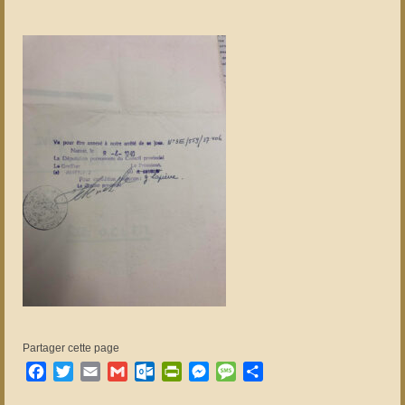
Partager cette page
Facebook
Twitter
Email
Gmail
Outlook.com
PrintFriendly
Messenger
Message
Partager