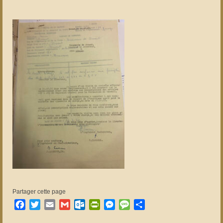
Partager cette page
Facebook
Twitter
Email
Gmail
Outlook.com
PrintFriendly
Messenger
Message
Partager