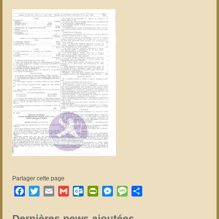
Partager cette page
Facebook
Twitter
Email
Gmail
Outlook.com
PrintFriendly
Messenger
Message
Partager
Dernières news ajoutées