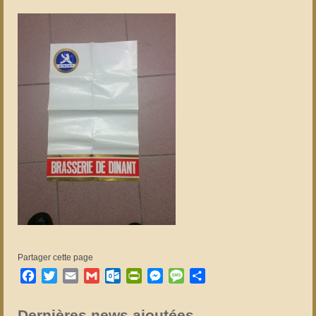
Partager cette page
Facebook
Twitter
Email
Gmail
Outlook.com
PrintFriendly
Messenger
Message
Partager
Dernières news ajoutées