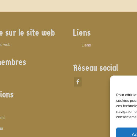
e sur le site web
Liens
ite web
Liens
membres
Réseau social
ions
Pour offrir 
cookies pour
ces technolo
navigation ou
consentement
nts
eur
Ac