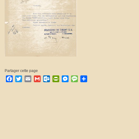
Partager cette page
Facebook
Twitter
Email
Gmail
Outlook.com
PrintFriendly
Messenger
Message
Partager