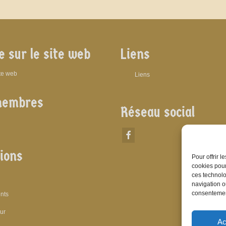
e sur le site web
Liens
ite web
Liens
membres
Réseau social
ions
Pour offrir 
cookies pour
ces technolo
navigation ou
consentement
nts
eur
Ac