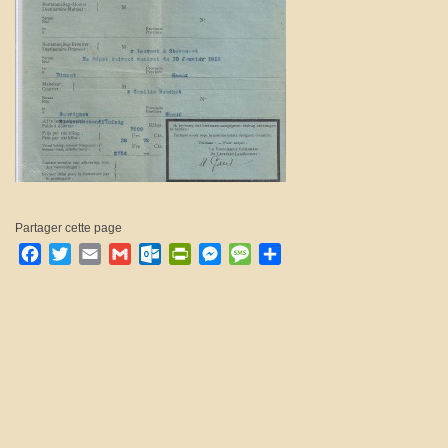
Partager cette page
Facebook
Twitter
Email
Gmail
Outlook.com
PrintFriendly
Messenger
Message
Partager