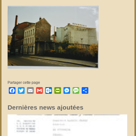
Partager cette page
Facebook
Twitter
Email
Gmail
Outlook.com
PrintFriendly
Messenger
Message
Partager
Dernières news ajoutées