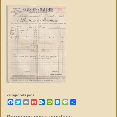
Partager cette page
Facebook
Twitter
Email
Gmail
Outlook.com
PrintFriendly
Messenger
Message
Partager
Dernières news ajoutées