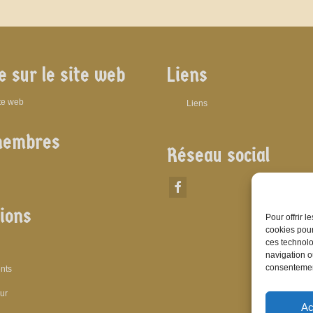
e sur le site web
Liens
ite web
Liens
membres
Réseau social
ions
Pour offrir 
cookies pour
ces technolo
navigation ou
consentement
nts
eur
Ac