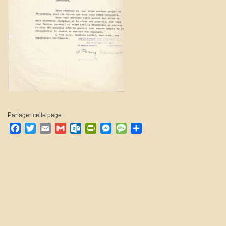
Partager cette page
Facebook
Twitter
Email
Gmail
Outlook.com
PrintFriendly
Messenger
Message
Partager