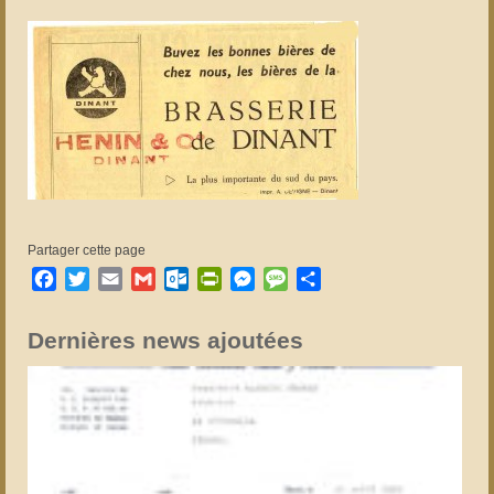
Partager cette page
Facebook
Twitter
Email
Gmail
Outlook.com
PrintFriendly
Messenger
Message
Partager
Dernières news ajoutées