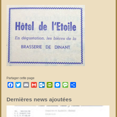
Partager cette page
Facebook
Twitter
Email
Gmail
Outlook.com
PrintFriendly
Messenger
Message
Partager
Dernières news ajoutées