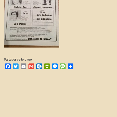
Partager cette page
Facebook
Twitter
Email
Gmail
Outlook.com
PrintFriendly
Messenger
Message
Partager