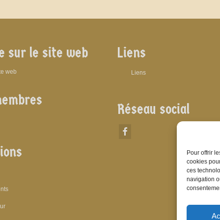
e sur le site web
Liens
ite web
Liens
membres
Réseau social
ions
Pour offrir 
cookies pour
ces technolo
navigation ou
consentement
nts
eur
Ac