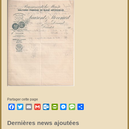
Partager cette page
Facebook
Twitter
Email
Gmail
Outlook.com
PrintFriendly
Messenger
Message
Partager
Dernières news ajoutées