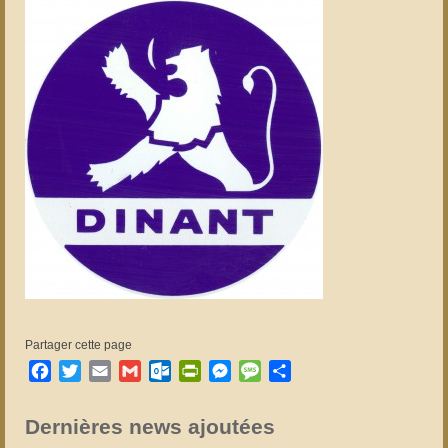
Partager cette page
Facebook
Twitter
Email
Gmail
Outlook.com
PrintFriendly
Messenger
Message
Partager
Dernières news ajoutées