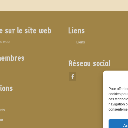
e sur le site web
Liens
ite web
Liens
membres
Réseau social
ions
Pour offrir 
cookies pour
ces technolo
navigation ou
consentement
nts
eur
Ac