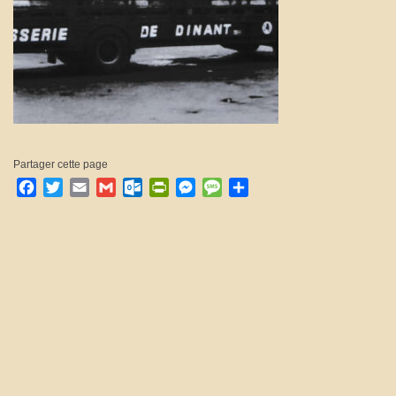
Partager cette page
Facebook
Twitter
Email
Gmail
Outlook.com
PrintFriendly
Messenger
Message
Partager