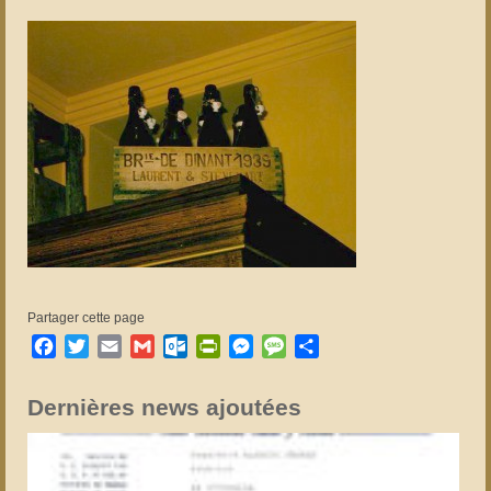
Partager cette page
Facebook
Twitter
Email
Gmail
Outlook.com
PrintFriendly
Messenger
Message
Partager
Dernières news ajoutées