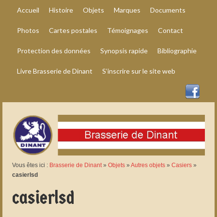
Accueil
Histoire
Objets
Marques
Documents
Photos
Cartes postales
Témoignages
Contact
Protection des données
Synopsis rapide
Bibliographie
Livre Brasserie de Dinant
S’inscrire sur le site web
Vous êtes ici :
Brasserie de Dinant
»
Objets
»
Autres objets
»
Casiers
»
casierlsd
casierlsd