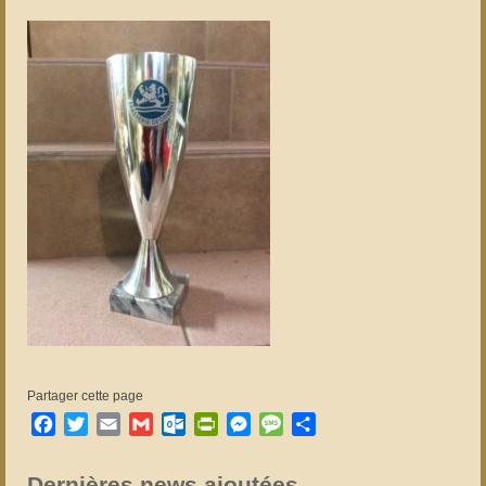
Partager cette page
Facebook
Twitter
Email
Gmail
Outlook.com
PrintFriendly
Messenger
Message
Partager
Dernières news ajoutées