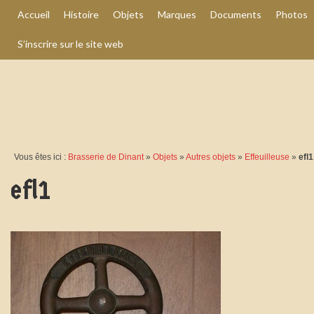
Accueil
Histoire
Objets
Marques
Documents
Photos
S’inscrire sur le site web
Vous êtes ici :
Brasserie de Dinant
»
Objets
»
Autres objets
»
Effeuilleuse
»
efl1
efl1