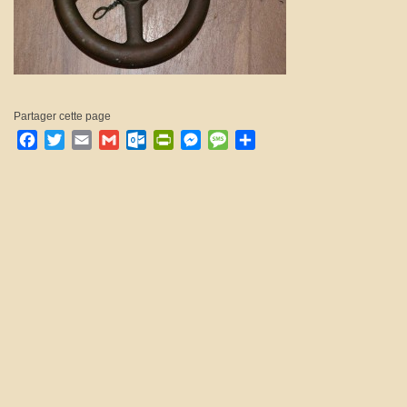
Partager cette page
Facebook
Twitter
Email
Gmail
Outlook.com
PrintFriendly
Messenger
Message
Partager