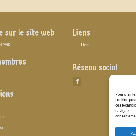
e sur le site web
Liens
ite web
Liens
membres
Réseau social
ions
Pour offrir 
cookies pour
ces technolo
navigation ou
consentement
nts
eur
Ac