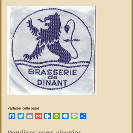
Partager cette page
Facebook
Twitter
Email
Gmail
Outlook.com
PrintFriendly
Messenger
Message
Partager
Dernières news ajoutées