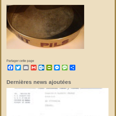
Partager cette page
Facebook
Twitter
Email
Gmail
Outlook.com
PrintFriendly
Messenger
Message
Partager
Dernières news ajoutées